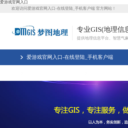
爱游戏官网入口
欢迎访问爱游戏官网入口-在线登陆_手机客户端 官方网站！
专业GIS(地理
提供地理信息平台、智慧气
爱游戏官网入口-在线登陆_手机客户端
爱游戏官网入口
爱游戏官网入口