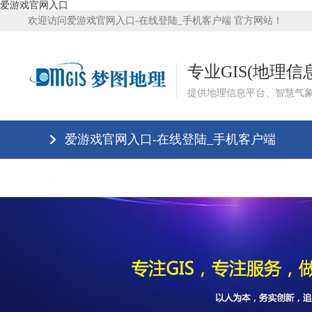
爱游戏官网入口
欢迎访问爱游戏官网入口-在线登陆_手机客户端 官方网站！
专业GIS(地理
提供地理信息平台、智慧气
爱游戏官网入口-在线登陆_手机客户端
爱游戏官网入口
爱游戏官网入口